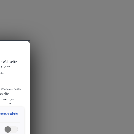
er Webseite
hl der
den
 werden, dass
an die
hwertiges
ion. Hieraus
sam
Immer aktiv
chlossen
erlangen
endige
ies auch für