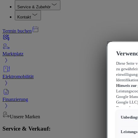
Service & Zubehör
Kontakt
Termin buchen
Verwend
Marktplatz
Diese Seite 
zu gewährlei
einwilligung
Elektromobilität
Identifikatio
Hinweis zur
Leistungscoo
Google Irlan
Finanzierung
Google LLC) 
Datenschutzn
können sich f
Unsere Marken
Unbedingt
durchsetzen 
werden kann,
Service & Verkauf:
können, wobe
Leistungs
beschränkt s