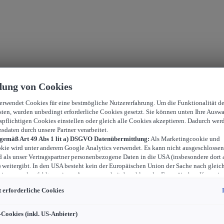
ung von Cookies
verwendet Cookies für eine bestmögliche Nutzererfahrung. Um die Funktionalität d
sten, wurden unbedingt erforderliche Cookies gesetzt. Sie können unten Ihre Auswa
spflichtigen Cookies einstellen oder gleich alle Cookies akzeptieren. Dadurch wer
nsdaten durch unsere Partner verarbeitet.
 gemäß Art 49 Abs 1 lit a) DSGVO Datenübermittlung:
Als Marketingcookie und
kie wird unter anderem Google Analytics verwendet. Es kann nicht ausgeschlossen
d als unser Vertragspartner personenbezogene Daten in die USA (insbesondere dort 
weitergibt. In den USA besteht kein der Europäischen Union der Sache nach gleic
iveau und es fehlt an einem Angemessenheitsbeschluss der Europäischen Kommiss
ür Sie Risiken ergeben, weil Sie Ihre Rechte als Betroffener in den USA nicht wirk
 erforderliche Cookies
können, in den USA keine Datenschutzgrundsätze bestehen, und weil nicht ausges
 dass aufgrund aktueller Gesetze US-Sicherheitsbehörden einen Zugriff auf Daten 
i Eingriffe in Ihre persönlichen Rechte und Freiheiten nicht auf das absolut Notw
-Cookies (inkl. US-Anbieter)
ind.
Sollten Sie das Setzen von Cookies für Marketingzwecke oder Leistungscook