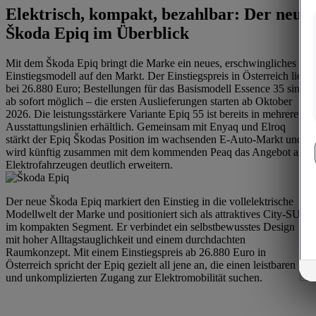
Elektrisch, kompakt, bezahlbar: Der neue
Škoda Epiq im Überblick
Mit dem Škoda Epiq bringt die Marke ein neues, erschwingliches
Einstiegsmodell auf den Markt. Der Einstiegspreis in Österreich liegt
bei 26.880 Euro; Bestellungen für das Basismodell Essence 35 sind
ab sofort möglich – die ersten Auslieferungen starten ab Oktober
2026. Die leistungsstärkere Variante Epiq 55 ist bereits in mehreren
Ausstattungslinien erhältlich. Gemeinsam mit Enyaq und Elroq
stärkt der Epiq Škodas Position im wachsenden E‑Auto-Markt und
wird künftig zusammen mit dem kommenden Peaq das Angebot an
Elektrofahrzeugen deutlich erweitern.
Der neue Škoda Epiq markiert den Einstieg in die vollelektrische
Modellwelt der Marke und positioniert sich als attraktives City-SUV
im kompakten Segment. Er verbindet ein selbstbewusstes Design
mit hoher Alltagstauglichkeit und einem durchdachten
Raumkonzept. Mit einem Einstiegspreis ab 26.880 Euro in
Österreich spricht der Epiq gezielt all jene an, die einen leistbaren
und unkomplizierten Zugang zur Elektromobilität suchen.