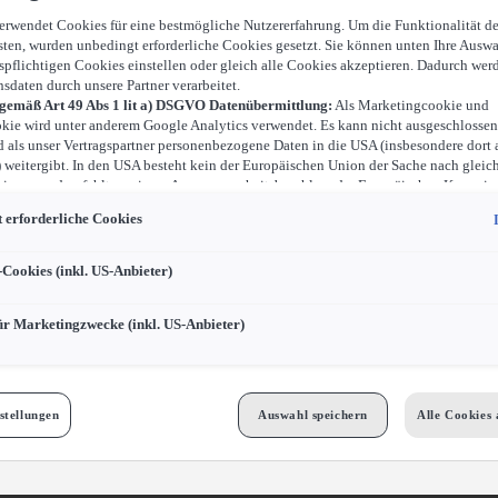
verwendet Cookies für eine bestmögliche Nutzererfahrung. Um die Funktionalität d
sten, wurden unbedingt erforderliche Cookies gesetzt. Sie können unten Ihre Auswa
spflichtigen Cookies einstellen oder gleich alle Cookies akzeptieren. Dadurch wer
nsdaten durch unsere Partner verarbeitet.
 gemäß Art 49 Abs 1 lit a) DSGVO Datenübermittlung:
Als Marketingcookie und
kie wird unter anderem Google Analytics verwendet. Es kann nicht ausgeschlossen
d als unser Vertragspartner personenbezogene Daten in die USA (insbesondere dort 
weitergibt. In den USA besteht kein der Europäischen Union der Sache nach gleic
iveau und es fehlt an einem Angemessenheitsbeschluss der Europäischen Kommiss
ür Sie Risiken ergeben, weil Sie Ihre Rechte als Betroffener in den USA nicht wirk
 erforderliche Cookies
können, in den USA keine Datenschutzgrundsätze bestehen, und weil nicht ausges
 dass aufgrund aktueller Gesetze US-Sicherheitsbehörden einen Zugriff auf Daten 
i Eingriffe in Ihre persönlichen Rechte und Freiheiten nicht auf das absolut Notw
-Cookies (inkl. US-Anbieter)
ind.
Sollten Sie das Setzen von Cookies für Marketingzwecke oder Leistungscook
ster erlauben, dann stimmen Sie damit auch gemäß Art 49 Abs 1 lit a) DSGVO d
ür Marketingzwecke (inkl. US-Anbieter)
 der in den entsprechenden Cookies enthaltenen personenbezogenen Daten zu. D
 für Zwecke von Google Analytics gesetzt werden, finden Sie in den Cookie-Eins
bseite.
n frei, Ihre Einwilligung jederzeit zu geben, zu verweigern oder zurückzuziehen.
Cookies für Marketingzwecke:
Sofern Sie über einen von uns personalisierten Link
stellungen
Auswahl speichern
Alle Cookies 
ngen, können Ihre erzeugten Daten, sofern Sie dem explizit zugestimmt („Cookies 
cke“) haben, von Ihrem zugeordneten Händler bzw. im Falle eines Porsche Betrieb
GmbH & Co KG, eingesehen werden.