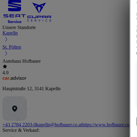
Unsere Standorte
Kapelln
St. Pölten
Autohaus Hofbauer
4.9
Hauptstraße 12
,
3141
Kapelln
+43 2784 2203-0
kapelln@hofbauer.co.at
https://www.hofbauer.co.at
Service & Verkauf: